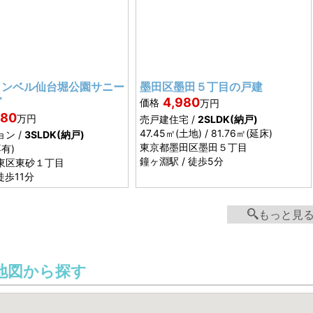
インベル仙台堀公園サニー
墨田区墨田５丁目の戸建
グ
4,980
価格
万円
380
万円
売戸建住宅 /
2SLDK(納戸)
47.45㎡
(土地) /
81.76㎡
(延床)
ン /
3SLDK(納戸)
東京都
墨田区墨田５丁目
専有)
鐘ヶ淵駅 / 徒歩5分
東区東砂１丁目
徒歩11分
もっと見
地図から探す