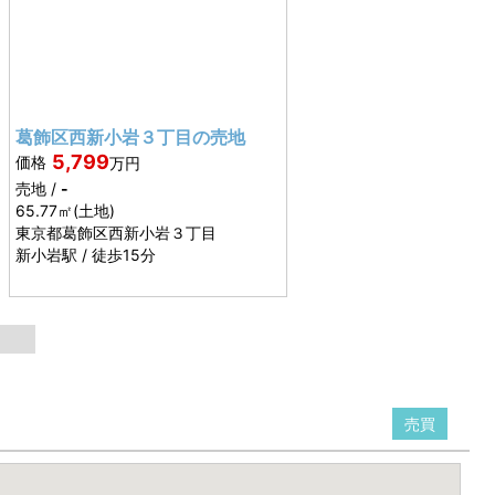
葛飾区西新小岩３丁目の売地
5,799
価格
万円
売地 /
-
65.77㎡
(土地)
東京都
葛飾区西新小岩３丁目
新小岩駅 / 徒歩15分
る
売買