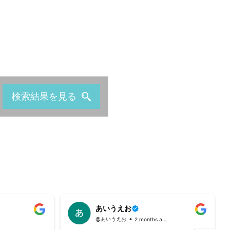
検索結果を見る
あいうえお
@あいうえお
o
2 months ago