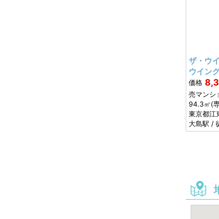
ザ・ウ
ウイン
8,
価格
売マンショ
94.3㎡
(
東京都
江
大島駅 / 