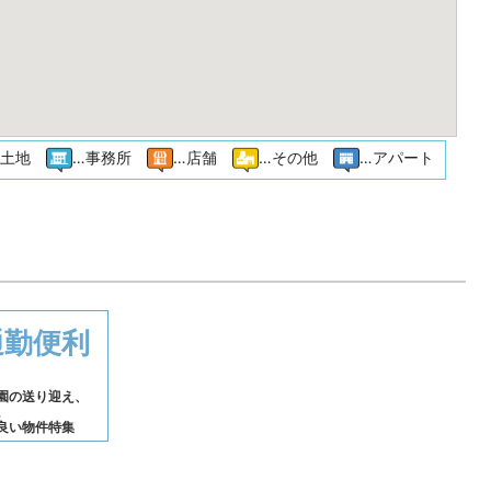
…土地
…事務所
…店舗
…その他
…アパート
通勤便利
園の送り迎え、
。
良い物件特集