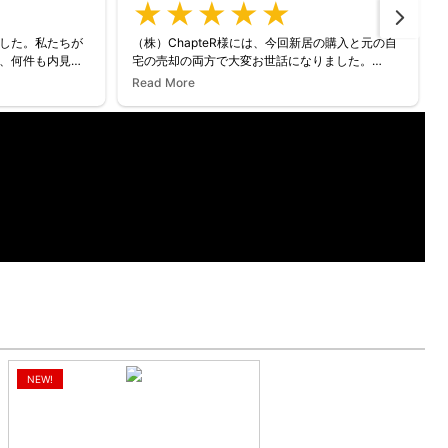
した。私たちが
（株）ChapteR様には、今回新居の購入と元の自
、何件も内見に
宅の売却の両方で大変お世話になりました。
があっても即レ
対応が素早く的確で、知識も豊富なので、安心し
Read More
消にも繋がりま
てすべてを任せることができました。やはりこち
らの業界は、担当される方のレスポンスの良さと
の打ち合わせに
判断の早さがとても重要なんだなぁと改めて感じ
イスもいただき
ました。
思い付かないよ
（株）ChapteR様は、業歴の若い会社ですが、担
たです。
当される方たちのスキルが高いので、おすすめだ
hapteRさん
と思います。
いました！
NEW!