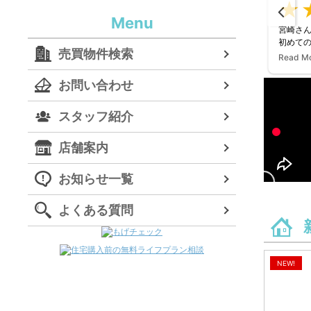
Menu
です！
この度は最初から最後まで、丁寧迅速なご対応を
宮崎さ
既に何度
いただきありがとうございました。
初めて
売買物件検索
満足いく物件を見つけることができ、非常に満足
身にな
Read M
みやすく
いくお取引の仲介をいただきました。
した。
本当にありがとうございました。
いい意
お問い合わせ
でもお勧
謝しか
みてくだ
本当に
スタッフ紹介
店舗案内
お知らせ一覧
よくある質問
NEW!