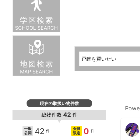
土地を検索
マンションを検索
学区検索
SCHOOL SEARCH
地図検索
MAP SEARCH
戸建を検索
土地を検索
マンションを検索
現在の取扱い物件数
Powe
42
総物件数
件
千木良学
42
0
一般
会員
件
件
公開
限定
@千木良学
2 years ago