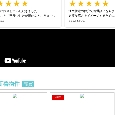
んに担当していただきました。
注文住宅の仲介でお世話になりま
のことで不安でしたが細かなところまで親
必要な広さをイメージするために
り丁寧に説明してくださり本当に安心しま
同行いただきました。また、質問
ore
Read More
スで回答いただけたので、不安解
味でフランクな話し方で緊張も軽くなり感
した。
ありません。
土地を購入した後、設計会社様と
ありがとうございました。
も同行いただき、間取りのアドバ
ました。素人の私たちでは絶対に
うな提案もしていただき心強かっ
家を買うという人生の大事な決断をC
にお願いして良かったと心から思
新着物件
売買
NEW!